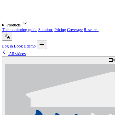
Products
The monitoring guide
Solutions
Pricing
Coverage
Research
Log in
Book a demo
All videos