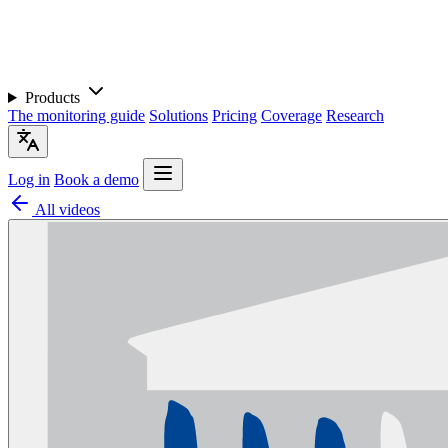
Products
The monitoring guide
Solutions
Pricing
Coverage
Research
Log in
Book a demo
All videos