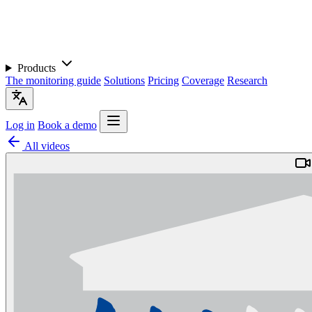
Products
The monitoring guide
Solutions
Pricing
Coverage
Research
Log in
Book a demo
All videos