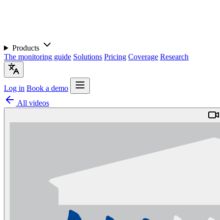
Products
The monitoring guide
Solutions
Pricing
Coverage
Research
Log in
Book a demo
All videos