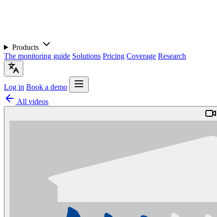
Products
The monitoring guide
Solutions
Pricing
Coverage
Research
Log in
Book a demo
All videos