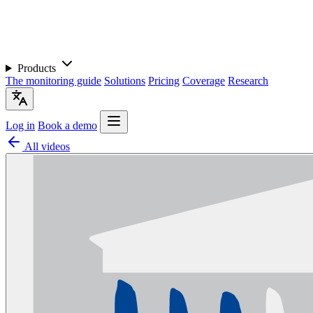
Products
The monitoring guide
Solutions
Pricing
Coverage
Research
Log in
Book a demo
All videos