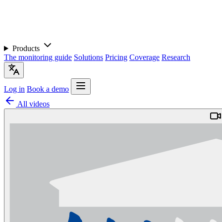
Products
The monitoring guide
Solutions
Pricing
Coverage
Research
Log in
Book a demo
All videos