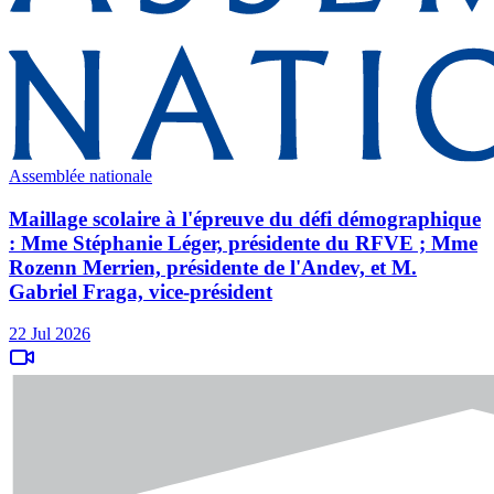
Assemblée nationale
Maillage scolaire à l'épreuve du défi démographique
: Mme Stéphanie Léger, présidente du RFVE ; Mme
Rozenn Merrien, présidente de l'Andev, et M.
Gabriel Fraga, vice-président
22 Jul 2026