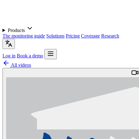
Products
The monitoring guide
Solutions
Pricing
Coverage
Research
Log in
Book a demo
All videos