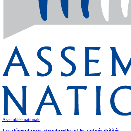
Assemblée nationale
Les dépendances structurelles et les vulnérabilités