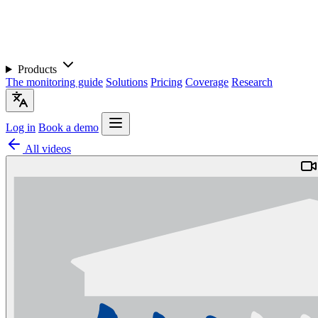
Products
The monitoring guide
Solutions
Pricing
Coverage
Research
Log in
Book a demo
All videos