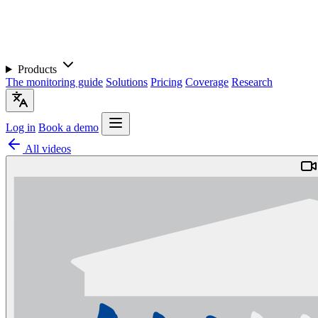
Products
The monitoring guide
Solutions
Pricing
Coverage
Research
Log in
Book a demo
All videos