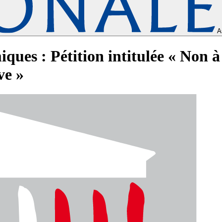
A
ques : Pétition intitulée « Non à
ve »