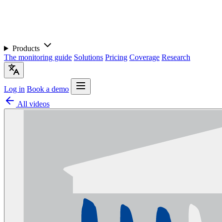
Products
The monitoring guide
Solutions
Pricing
Coverage
Research
Log in
Book a demo
All videos