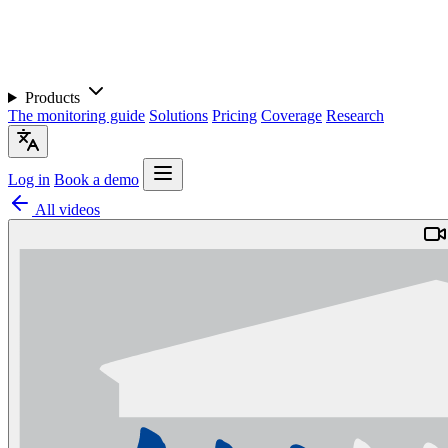
Products
The monitoring guide
Solutions
Pricing
Coverage
Research
Log in
Book a demo
All videos