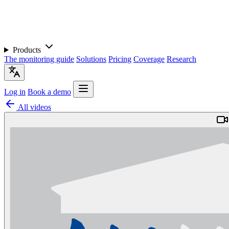
Products
The monitoring guide
Solutions
Pricing
Coverage
Research
Log in
Book a demo
All videos