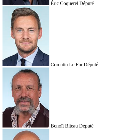
Éric Coquerel
Député
Corentin Le Fur
Député
Benoît Biteau
Député