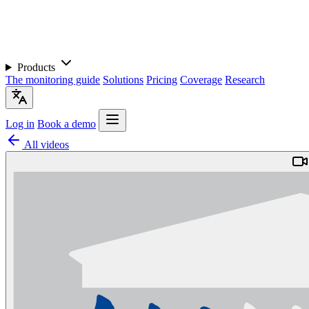
Products
The monitoring guide
Solutions
Pricing
Coverage
Research
Log in
Book a demo
All videos