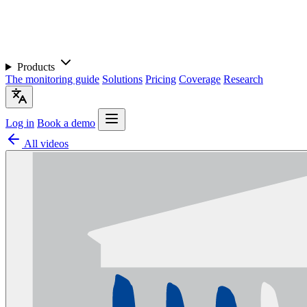
Products
The monitoring guide
Solutions
Pricing
Coverage
Research
Log in
Book a demo
All videos