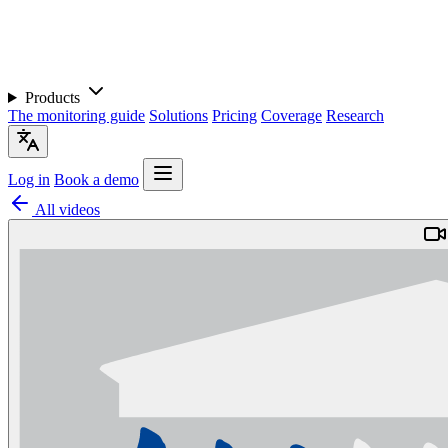
Products
The monitoring guide
Solutions
Pricing
Coverage
Research
Log in
Book a demo
All videos