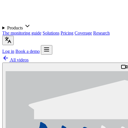
Products
The monitoring guide
Solutions
Pricing
Coverage
Research
Log in
Book a demo
All videos