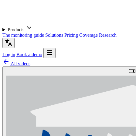
Products
The monitoring guide
Solutions
Pricing
Coverage
Research
Log in
Book a demo
All videos