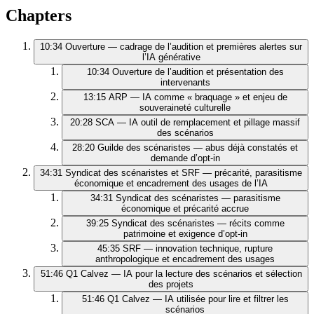
Chapters
10:34
Ouverture — cadrage de l’audition et premières alertes sur
l’IA générative
10:34
Ouverture de l’audition et présentation des
intervenants
13:15
ARP — IA comme « braquage » et enjeu de
souveraineté culturelle
20:28
SCA — IA outil de remplacement et pillage massif
des scénarios
28:20
Guilde des scénaristes — abus déjà constatés et
demande d’opt-in
34:31
Syndicat des scénaristes et SRF — précarité, parasitisme
économique et encadrement des usages de l’IA
34:31
Syndicat des scénaristes — parasitisme
économique et précarité accrue
39:25
Syndicat des scénaristes — récits comme
patrimoine et exigence d’opt-in
45:35
SRF — innovation technique, rupture
anthropologique et encadrement des usages
51:46
Q1 Calvez — IA pour la lecture des scénarios et sélection
des projets
51:46
Q1 Calvez — IA utilisée pour lire et filtrer les
scénarios