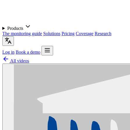
Products
The monitoring guide
Solutions
Pricing
Coverage
Research
Log in
Book a demo
All videos