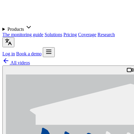
Products
The monitoring guide
Solutions
Pricing
Coverage
Research
Log in
Book a demo
All videos