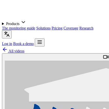
Products
The monitoring guide
Solutions
Pricing
Coverage
Research
Log in
Book a demo
All videos