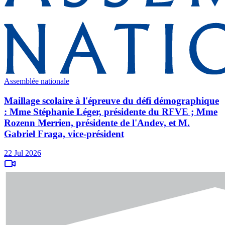
Assemblée nationale
Maillage scolaire à l'épreuve du défi démographique
: Mme Stéphanie Léger, présidente du RFVE ; Mme
Rozenn Merrien, présidente de l'Andev, et M.
Gabriel Fraga, vice-président
22 Jul 2026