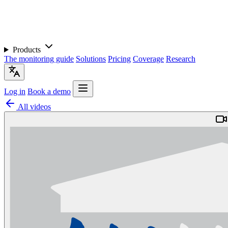
Products
The monitoring guide
Solutions
Pricing
Coverage
Research
Log in
Book a demo
All videos