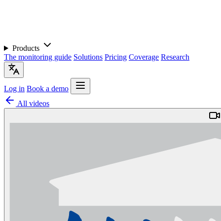
Products
The monitoring guide
Solutions
Pricing
Coverage
Research
Log in
Book a demo
All videos