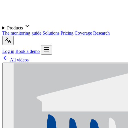
Products
The monitoring guide
Solutions
Pricing
Coverage
Research
Log in
Book a demo
All videos