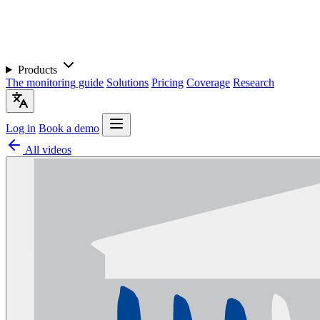
Products
The monitoring guide
Solutions
Pricing
Coverage
Research
Log in
Book a demo
All videos