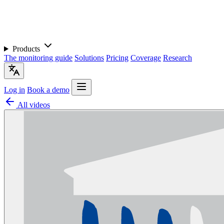
Products
The monitoring guide
Solutions
Pricing
Coverage
Research
Log in
Book a demo
All videos