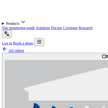
Products
The monitoring guide
Solutions
Pricing
Coverage
Research
Log in
Book a demo
All videos