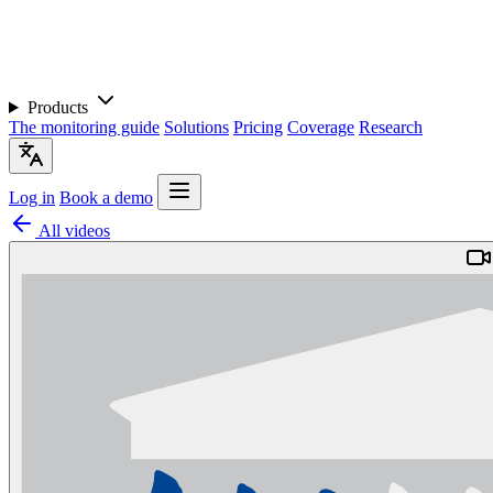
Products
The monitoring guide
Solutions
Pricing
Coverage
Research
Log in
Book a demo
All videos