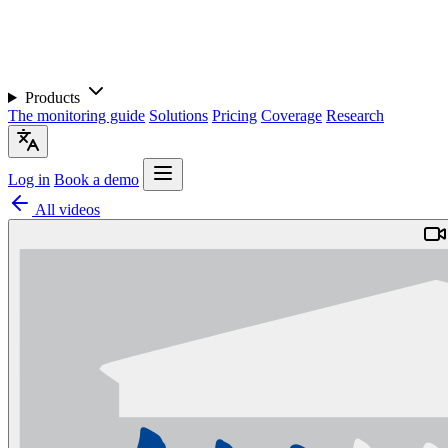
Products
The monitoring guide
Solutions
Pricing
Coverage
Research
Log in
Book a demo
All videos