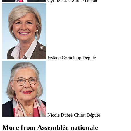
Cyrille Isaac-Sibille
Député
Josiane Corneloup
Député
Nicole Dubré-Chirat
Député
More from Assemblée nationale