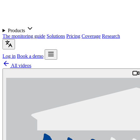
Products
The monitoring guide
Solutions
Pricing
Coverage
Research
Log in
Book a demo
All videos