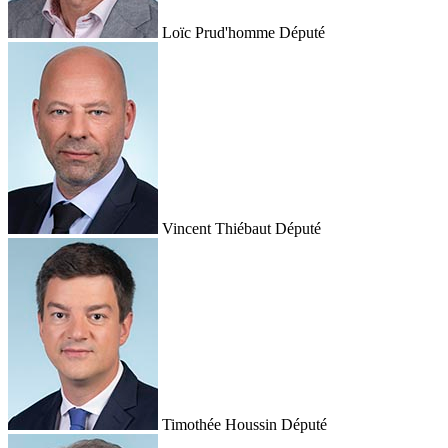
Loïc Prud'homme
Député
Vincent Thiébaut
Député
Timothée Houssin
Député