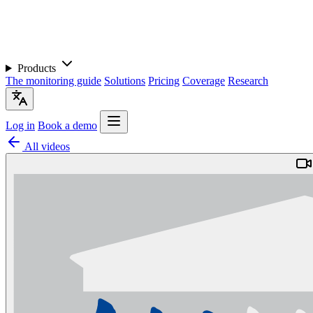
Products
The monitoring guide
Solutions
Pricing
Coverage
Research
Log in
Book a demo
All videos