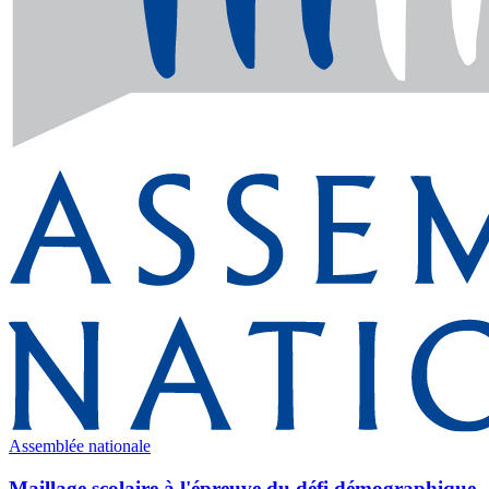
Assemblée nationale
Maillage scolaire à l'épreuve du défi démographique