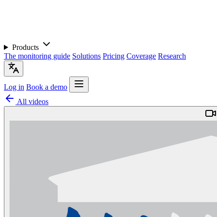
Products
The monitoring guide
Solutions
Pricing
Coverage
Research
Log in
Book a demo
All videos