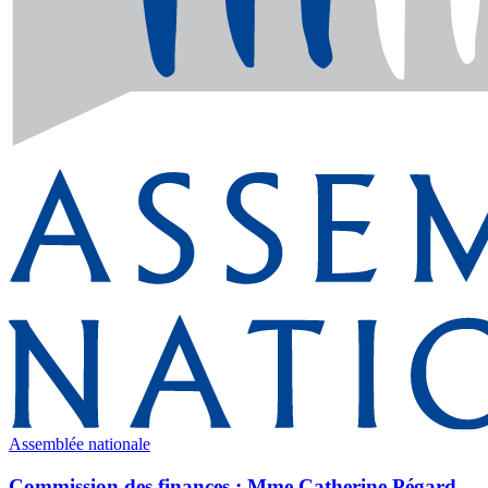
Assemblée nationale
Commission des finances : Mme Catherine Pégard,