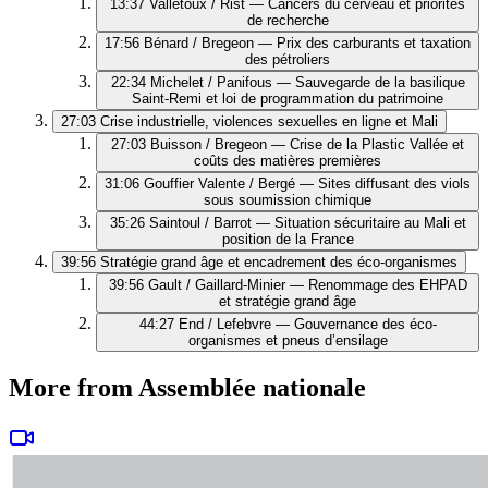
13:37
Valletoux / Rist — Cancers du cerveau et priorités
de recherche
17:56
Bénard / Bregeon — Prix des carburants et taxation
des pétroliers
22:34
Michelet / Panifous — Sauvegarde de la basilique
Saint-Remi et loi de programmation du patrimoine
27:03
Crise industrielle, violences sexuelles en ligne et Mali
27:03
Buisson / Bregeon — Crise de la Plastic Vallée et
coûts des matières premières
31:06
Gouffier Valente / Bergé — Sites diffusant des viols
sous soumission chimique
35:26
Saintoul / Barrot — Situation sécuritaire au Mali et
position de la France
39:56
Stratégie grand âge et encadrement des éco-organismes
39:56
Gault / Gaillard-Minier — Renommage des EHPAD
et stratégie grand âge
44:27
End / Lefebvre — Gouvernance des éco-
organismes et pneus d’ensilage
More from Assemblée nationale