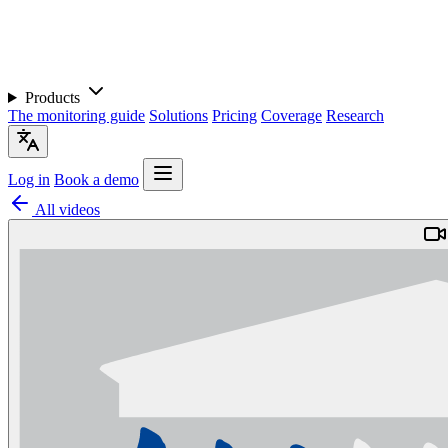
Products
The monitoring guide
Solutions
Pricing
Coverage
Research
Log in
Book a demo
All videos