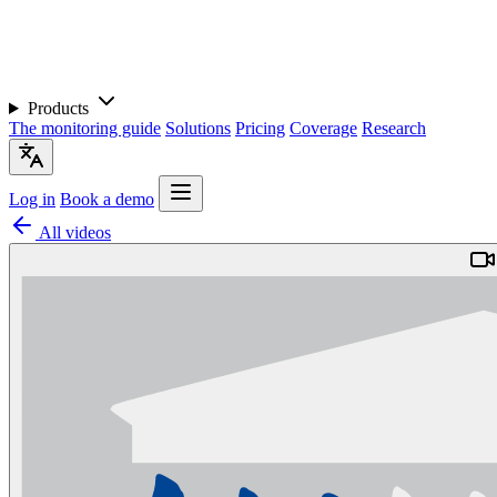
Products
The monitoring guide
Solutions
Pricing
Coverage
Research
Log in
Book a demo
All videos