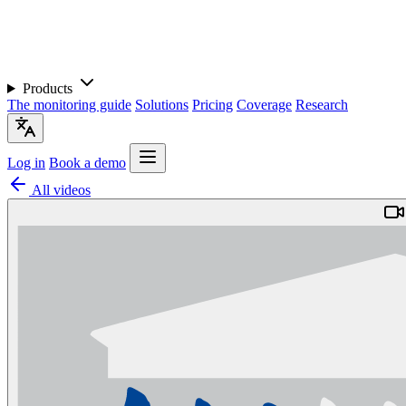
Products
The monitoring guide
Solutions
Pricing
Coverage
Research
Log in
Book a demo
All videos