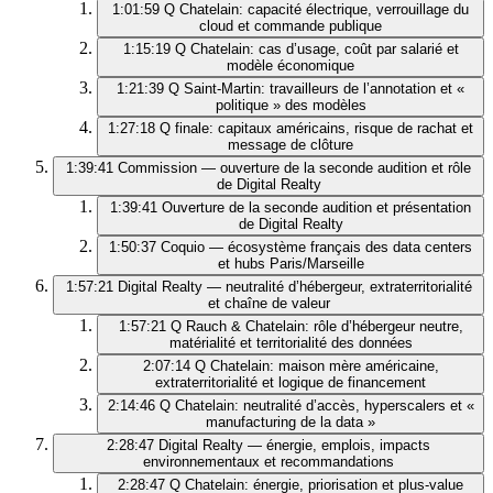
1:01:59
Q Chatelain: capacité électrique, verrouillage du
cloud et commande publique
1:15:19
Q Chatelain: cas d’usage, coût par salarié et
modèle économique
1:21:39
Q Saint‑Martin: travailleurs de l’annotation et «
politique » des modèles
1:27:18
Q finale: capitaux américains, risque de rachat et
message de clôture
1:39:41
Commission — ouverture de la seconde audition et rôle
de Digital Realty
1:39:41
Ouverture de la seconde audition et présentation
de Digital Realty
1:50:37
Coquio — écosystème français des data centers
et hubs Paris/Marseille
1:57:21
Digital Realty — neutralité d’hébergeur, extraterritorialité
et chaîne de valeur
1:57:21
Q Rauch & Chatelain: rôle d’hébergeur neutre,
matérialité et territorialité des données
2:07:14
Q Chatelain: maison mère américaine,
extraterritorialité et logique de financement
2:14:46
Q Chatelain: neutralité d’accès, hyperscalers et «
manufacturing de la data »
2:28:47
Digital Realty — énergie, emplois, impacts
environnementaux et recommandations
2:28:47
Q Chatelain: énergie, priorisation et plus‑value