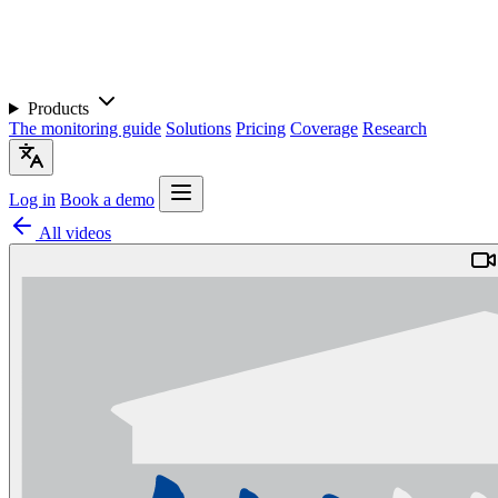
Products
The monitoring guide
Solutions
Pricing
Coverage
Research
Log in
Book a demo
All videos