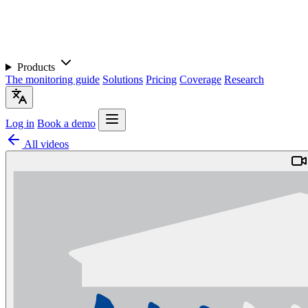
Products
The monitoring guide
Solutions
Pricing
Coverage
Research
Log in
Book a demo
All videos