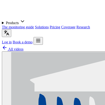
Products
The monitoring guide
Solutions
Pricing
Coverage
Research
Log in
Book a demo
All videos