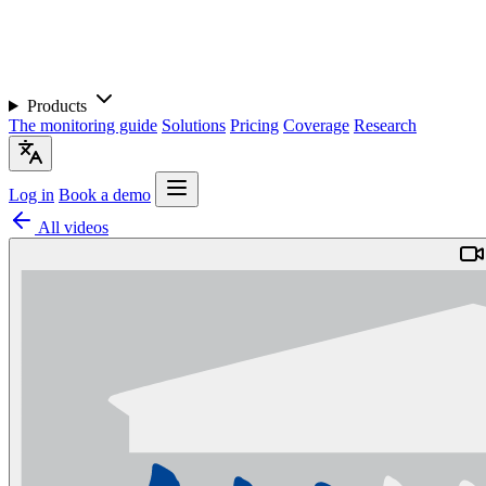
Products
The monitoring guide
Solutions
Pricing
Coverage
Research
Log in
Book a demo
All videos