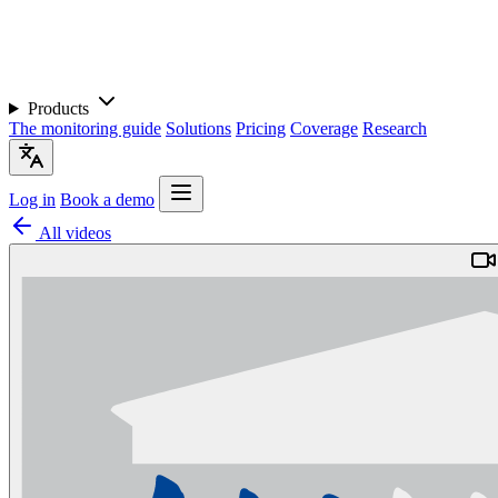
Products
The monitoring guide
Solutions
Pricing
Coverage
Research
Log in
Book a demo
All videos