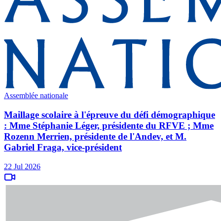
Assemblée nationale
Maillage scolaire à l'épreuve du défi démographique
: Mme Stéphanie Léger, présidente du RFVE ; Mme
Rozenn Merrien, présidente de l'Andev, et M.
Gabriel Fraga, vice-président
22 Jul 2026