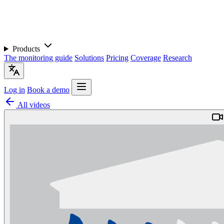
Products
The monitoring guide
Solutions
Pricing
Coverage
Research
Log in
Book a demo
All videos