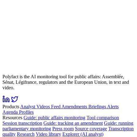
Polyfact is the AI monitoring tool for public affairs: Assemblée,
Sénat, Légifrance, regulators and the European Union, in text and
video.
Products
Analyst
Videos
Feed
Amendments
Briefings
Alerts
Agenda
Profiles
Resources
Guide: public affairs monitoring
Tool comparison
Session transcription
Guide: tracking an amendment
Guide: running
parliamentary monitoring
Press room
Source coverage
Transcription
quality
Research
Video library
Explorer (AI analyst)