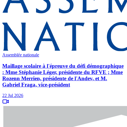
Assemblée nationale
Maillage scolaire à l'épreuve du défi démographique
: Mme Stéphanie Léger, présidente du RFVE ; Mme
Rozenn Merrien, présidente de l'Andev, et M.
Gabriel Fraga, vice-président
22 Jul 2026