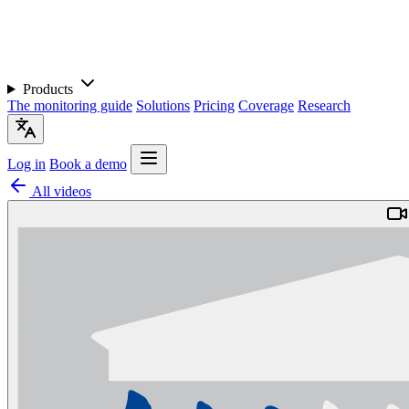
Products
The monitoring guide
Solutions
Pricing
Coverage
Research
Log in
Book a demo
All videos