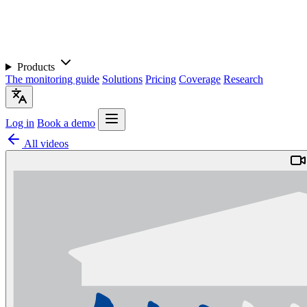
Products
The monitoring guide
Solutions
Pricing
Coverage
Research
Log in
Book a demo
All videos