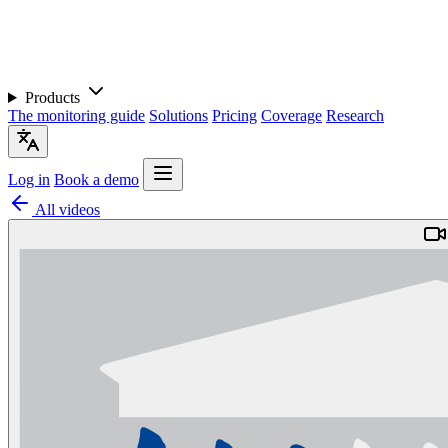
Products
The monitoring guide
Solutions
Pricing
Coverage
Research
Log in
Book a demo
All videos