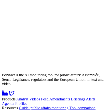
Polyfact is the AI monitoring tool for public affairs: Assemblée,
Sénat, Légifrance, regulators and the European Union, in text and
video.
Products
Analyst
Videos
Feed
Amendments
Briefings
Alerts
Agenda
Profiles
Resources
Guide: public affairs monitoring
Tool comparison