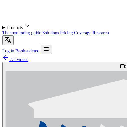
Products
The monitoring guide
Solutions
Pricing
Coverage
Research
Log in
Book a demo
All videos