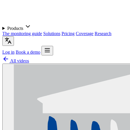
Products
The monitoring guide
Solutions
Pricing
Coverage
Research
Log in
Book a demo
All videos