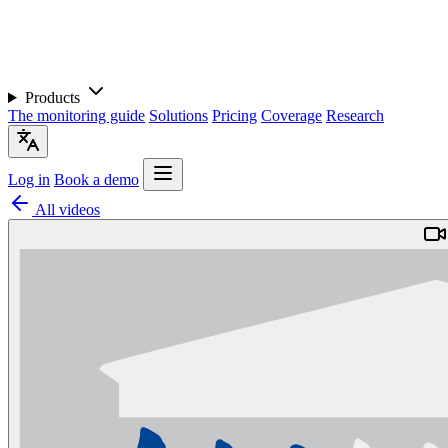
Products
The monitoring guide
Solutions
Pricing
Coverage
Research
Log in
Book a demo
All videos