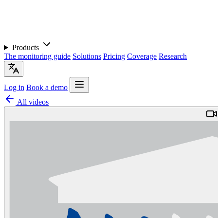
Products
The monitoring guide
Solutions
Pricing
Coverage
Research
Log in
Book a demo
All videos