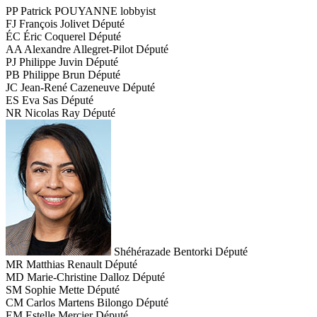
PP
Patrick POUYANNE
lobbyist
FJ
François Jolivet
Député
ÉC
Éric Coquerel
Député
AA
Alexandre Allegret-Pilot
Député
PJ
Philippe Juvin
Député
PB
Philippe Brun
Député
JC
Jean-René Cazeneuve
Député
ES
Eva Sas
Député
NR
Nicolas Ray
Député
Shéhérazade Bentorki
Député
MR
Matthias Renault
Député
MD
Marie-Christine Dalloz
Député
SM
Sophie Mette
Député
CM
Carlos Martens Bilongo
Député
EM
Estelle Mercier
Député