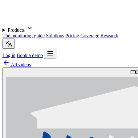
Products
The monitoring guide
Solutions
Pricing
Coverage
Research
Log in
Book a demo
All videos