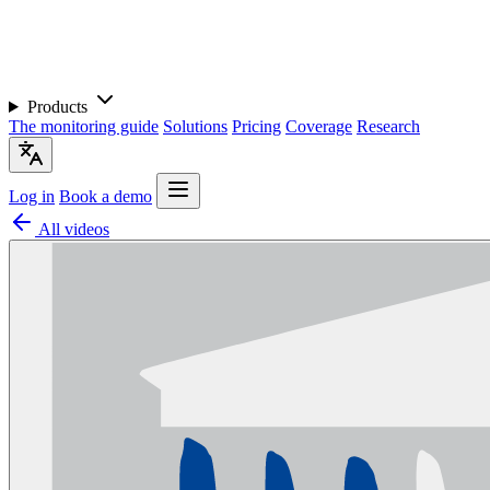
Products
The monitoring guide
Solutions
Pricing
Coverage
Research
Log in
Book a demo
All videos